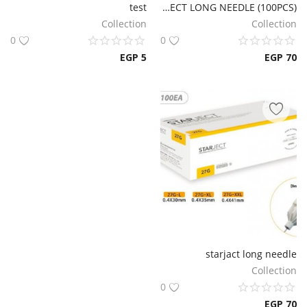
test
CK JECT LONG NEEDLE (100PCS)
قائمة الرغبات
Collection
Collection
0
0
خدمة العملاء
EGP
5
EGP
70
privacy
تسجيل الدخول
تسجيل
موقعك
لغة
Arabic
English
starjact long needle
Collection
0
EGP
70