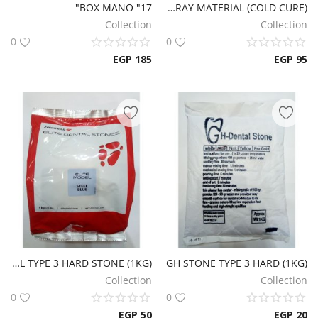
BOX MANO "17"
ACROSTONE SPECIAL TRAY MATERIAL (COLD CURE)
قائمة الرغبات
Collection
Collection
0
0
خدمة العملاء
EGP
185
EGP
95
privacy
تسجيل الدخول
تسجيل
موقعك
لغة
Arabic
English
ZHERMACK ELITE MODEL TYPE 3 HARD STONE (1KG)
GH STONE TYPE 3 HARD (1KG)
Collection
Collection
0
0
EGP
50
EGP
20