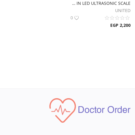
WOODPECKER DTE V3 DENTAL BUILT IN LED ULTRASONIC SCALE
قائمة الرغبات
UNITED
0
خدمة العملاء
EGP
2,200
privacy
تسجيل الدخول
تسجيل
موقعك
لغة
Arabic
English